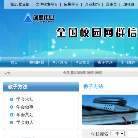
第25党支部
|
文件收发平台
|
应用平台
|
企业邮箱
|
设主页
|
加收藏
首页
校园网群
学习方法
学法指导
教子方法
学习课件
今天是2026年08月09日 星期日 农历丙午 马年
教子方法
教子方法
学会求知
学会做事
学会共处
学会做人
学校搜索